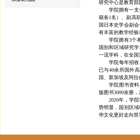
研究中心是教育部
学院拥有一支
籍各
1
名）、副高
国日本史学会副会
有丰富的教学经验
学院拥有
3
个
国别和区域研究学
一流学科，在全国
学院每年招收
已与
40
余所国外高
国、新加坡及阿拉
学院图书资料
版图书
3000
余册，
2026
年，
学院
势明显，国别区域
华文化更好走向世