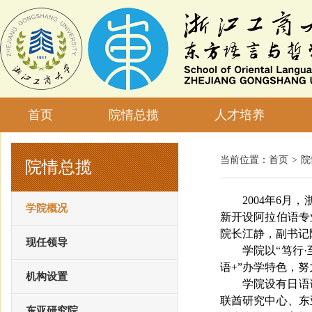
首页
院情总揽
人才培养
当前位置：
首页
>
院
院情总揽
2004
年
6
月，
学院概况
新开设阿拉伯语专
院长江静，副书记
现任领导
学院以“笃行
·
语
+”
办学特色，努
机构设置
学院设有日语
联酋研究中心、东
东亚研究院