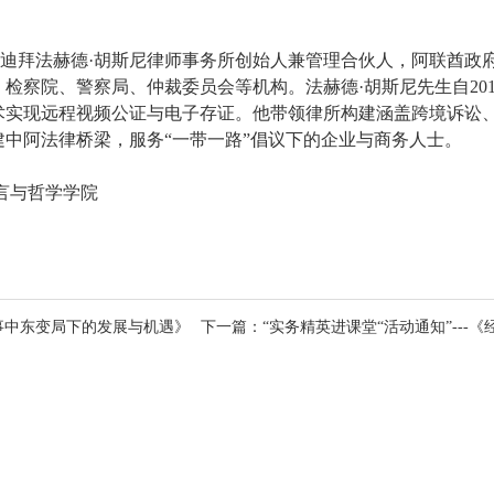
usni），迪拜法赫德·胡斯尼律师事务所创始人兼管理合伙人，阿联
检察院、警察局、仲裁委员会等机构。法赫德·胡斯尼先生自20
术实现远程视频公证与电子存证。他带领律所构建涵盖跨境诉讼
中阿法律桥梁，服务“一带一路”倡议下的企业与商务人士。
哲学学院
故事中东变局下的发展与机遇》
下一篇：
“实务精英进课堂“活动通知”--